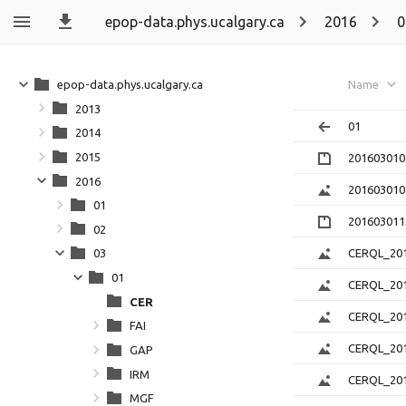
epop-data.phys.ucalgary.ca
2016
0
epop-data.phys.ucalgary.ca
Name
2013
01
2014
2015
201603010
2016
201603010
01
201603011
02
CERQL_201
03
01
CERQL_201
CER
CERQL_201
FAI
CERQL_201
GAP
IRM
CERQL_201
MGF