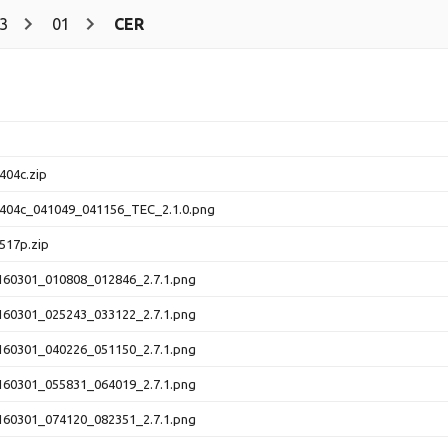
3
01
CER
404c.zip
404c_041049_041156_TEC_2.1.0.png
517p.zip
60301_010808_012846_2.7.1.png
60301_025243_033122_2.7.1.png
60301_040226_051150_2.7.1.png
60301_055831_064019_2.7.1.png
60301_074120_082351_2.7.1.png