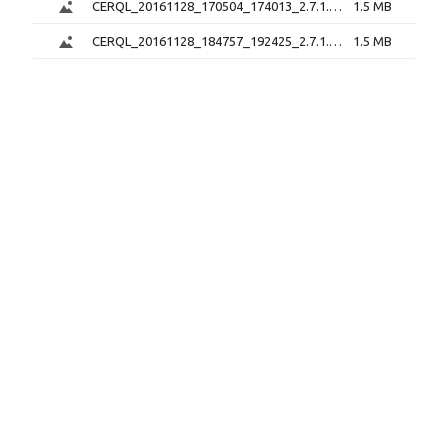
CERQL_20161128_170504_174013_2.7.1.png
1.5 MB
CERQL_20161128_184757_192425_2.7.1.png
1.5 MB