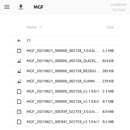
powered
MGF
by h5ai
Name
Size
21
MGF_20210621_000000_002158_3.0.0.lv0b.zip
2.2 MB
MGF_20210621_000000_002158_QUICKLOOK_v2.1.0.png
924 KB
MGF_20210621_000000_002158_RESIDUAL_v2.1.0.png
283 KB
MGF_20210621_000000_002158_SUMMARY_v2.1.0.png
239 KB
MGF_20210621_000000_002158_v2.1.0.lv1
2.3 MB
MGF_20210621_000000_002158_v2.1.0.lv2
8.7 MB
MGF_20210621_005939_022759_3.0.0.lv0b.zip
8.9 MB
MGF_20210621_005941_022759_v2.1.0.lv1
9.2 MB